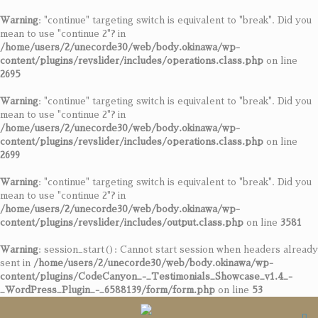
Warning
: "continue" targeting switch is equivalent to "break". Did you
mean to use "continue 2"? in
/home/users/2/unecorde30/web/body.okinawa/wp-
content/plugins/revslider/includes/operations.class.php
on line
2695
Warning
: "continue" targeting switch is equivalent to "break". Did you
mean to use "continue 2"? in
/home/users/2/unecorde30/web/body.okinawa/wp-
content/plugins/revslider/includes/operations.class.php
on line
2699
Warning
: "continue" targeting switch is equivalent to "break". Did you
mean to use "continue 2"? in
/home/users/2/unecorde30/web/body.okinawa/wp-
content/plugins/revslider/includes/output.class.php
on line
3581
Warning
: session_start(): Cannot start session when headers already
sent in
/home/users/2/unecorde30/web/body.okinawa/wp-
content/plugins/CodeCanyon_-_Testimonials_Showcase_v1.4_-
_WordPress_Plugin_-_6588139/form/form.php
on line
53