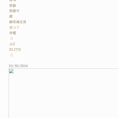
身体
那覇
那覇市
鍵
顧客満足度
首コリ
骨盤
All
ELITE
10/30/2016