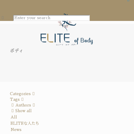
ボディ
Categories
Tags
Authors
Show all
All
ELITEな人たち
News